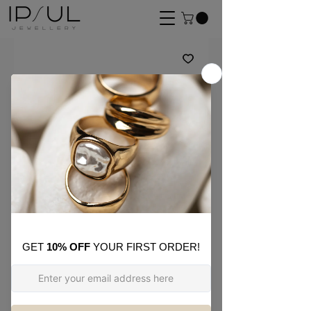
SKU: E17
Elo Pear Drop Earrings